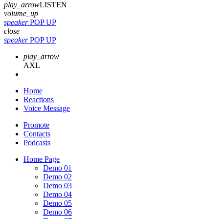
play_arrow
LISTEN
volume_up
speaker
POP UP
close
speaker
POP UP
play_arrow
AXL
Home
Reactions
Voice Message
Promote
Contacts
Podcasts
Home Page
Demo 01
Demo 02
Demo 03
Demo 04
Demo 05
Demo 06