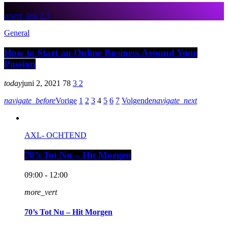
insert_link
2
3
General
How to Start an Online Business Around Your
Passion
today
juni 2, 2021
78
3
2
navigate_before
Vorige
1
2
3
4
5
6
7
Volgende
navigate_next
AXL- OCHTEND
70’s Tot Nu – Hit Morgen
09:00 - 12:00
more_vert
70’s Tot Nu – Hit Morgen