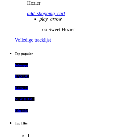
Hozier
add_shopping_cart
play_arrow
Too Sweet
Hozier
Volledige tracklijst
Top popular
Info-app
HAXL 01
Home 06
NEW HOME
Schedule
Top Hits
1