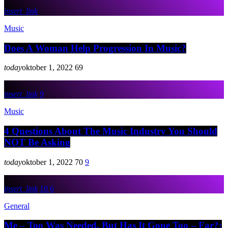
insert_link
Music
Does A Woman Help Progression In Music?
today
oktober 1, 2022
69
insert_link
9
Music
4 Questions About The Music Industry You Should
NOT Be Asking
today
oktober 1, 2022
70
9
insert_link
10
6
General
Me – Too Was Needed, But Has It Gone Too – Far?: