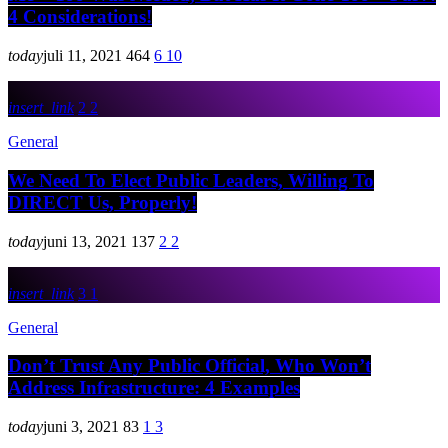
4 Considerations!
today
juli 11, 2021
464
6
10
insert_link
2
2
General
We Need To Elect Public Leaders, Willing To
DIRECT Us, Properly!
today
juni 13, 2021
137
2
2
insert_link
3
1
General
Don’t Trust Any Public Official, Who Won’t
Address Infrastructure: 4 Examples
today
juni 3, 2021
83
1
3