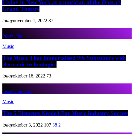
Living in New York as a musician of the Opera’s
Grand Theatre
today
november 1, 2022
87
insert_link
Music
The Music That Immortalised 90s Subculture with
electronic technologies
today
oktober 16, 2022
73
insert_link
2
38
Music
The 5 Elements Needed For Music Industry Success
today
oktober 3, 2022
107
38
2