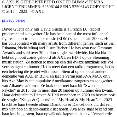
© AXL IS GEREGISTREERD ONDER BUMA-STEMRA
LICENTIENUMMER: 52506144 SENA 52506143 COPYRIGHT
© 2017 – 2023 – © AXL
privacy beleid
David Guetta
only hits
David Guetta is a French DJ, record
producer and songwriter. He has been one of the most influential
figures in electronic dance music (EDM) since the late 2000s. He
has collaborated with many artists from different genres, such as Sia,
Rihanna, Nicki Minaj and Justin Bieber. He has won two Grammy
Awards and sold over 30 million singles worldwide.
bla bla bla
Je
hebt nog nooit zoiets gehoord als AXL en BD-1 op de Streaming
music station. Ze nemen je mee op een dol dwaze muzikale reis vol
verrassingen en humor. Het is meer dan een radio programma, het is
een beleving die je niet wilt missen. Stem af op de totaal andere
dementie van AXL en BD-1 en laat je verrassen!
AVA MAX
only
hits
Ava Max is een populaire Amerikaanse zangeres en songwriter
van Albanese afkomst. Ze brak door met haar hit "Sweet but
Psycho" in 2018, die in meer dan 20 landen op nummer één kwam.
Haar debuutalbum Heaven & Hell verscheen in 2020 en bevatte ook
de singles "Kings & Queens" en "My Head & My Heart". In 2023
bracht ze haar tweede album Diamonds & Dancefloors uit, dat een
mix van pop en dance-muziek liet horen. Ava Max staat bekend om
haar krachtige stem, haar opvallende kapsel en haar zelfverzekerde