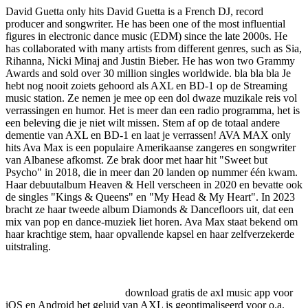
David Guetta
only hits
David Guetta is a French DJ, record
producer and songwriter. He has been one of the most influential
figures in electronic dance music (EDM) since the late 2000s. He
has collaborated with many artists from different genres, such as Sia,
Rihanna, Nicki Minaj and Justin Bieber. He has won two Grammy
Awards and sold over 30 million singles worldwide.
bla bla bla
Je
hebt nog nooit zoiets gehoord als AXL en BD-1 op de Streaming
music station. Ze nemen je mee op een dol dwaze muzikale reis vol
verrassingen en humor. Het is meer dan een radio programma, het is
een beleving die je niet wilt missen. Stem af op de totaal andere
dementie van AXL en BD-1 en laat je verrassen!
AVA MAX
only
hits
Ava Max is een populaire Amerikaanse zangeres en songwriter
van Albanese afkomst. Ze brak door met haar hit "Sweet but
Psycho" in 2018, die in meer dan 20 landen op nummer één kwam.
Haar debuutalbum Heaven & Hell verscheen in 2020 en bevatte ook
de singles "Kings & Queens" en "My Head & My Heart". In 2023
bracht ze haar tweede album Diamonds & Dancefloors uit, dat een
mix van pop en dance-muziek liet horen. Ava Max staat bekend om
haar krachtige stem, haar opvallende kapsel en haar zelfverzekerde
uitstraling.
download gratis de axl music app voor
iOS en Android
het geluid van AXL is geoptimaliseerd voor o.a.