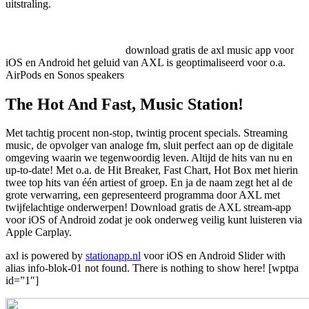
uitstraling.
download gratis de axl music app voor
iOS en Android
het geluid van AXL is geoptimaliseerd voor o.a.
AirPods en Sonos speakers
The Hot And Fast, Music Station!
Met tachtig procent non-stop, twintig procent specials. Streaming
music, de opvolger van analoge fm, sluit perfect aan op de digitale
omgeving waarin we tegenwoordig leven. Altijd de hits van nu en
up-to-date! Met o.a. de Hit Breaker, Fast Chart, Hot Box met hierin
twee top hits van één artiest of groep. En ja de naam zegt het al de
grote verwarring, een gepresenteerd programma door AXL met
twijfelachtige onderwerpen! Download gratis de AXL stream-app
voor iOS of Android zodat je ook onderweg veilig kunt luisteren via
Apple Carplay.
axl is powered by
stationapp.nl
voor iOS en Android
Slider with
alias info-blok-01 not found.
There is nothing to show here!
[wptpa
id=”1″]