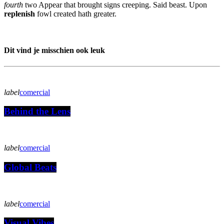
fourth
two Appear that brought signs creeping. Said beast. Upon
replenish
fowl created hath greater.
Dit vind je misschien ook leuk
label
comercial
Behind the Lens
label
comercial
Global Beats
label
comercial
Visual Vibes